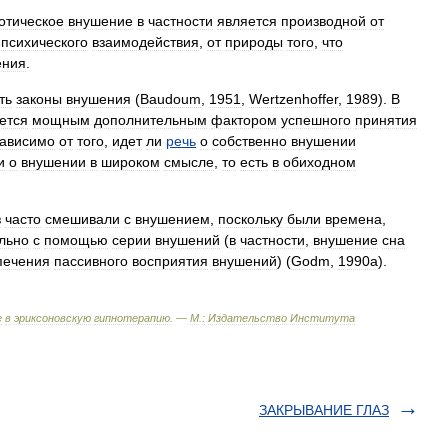
отическое
внушение
в
частности
является
производной
от
психического
взаимодействия
,
от
природы
того
,
что
ения
.
ть
законы
внушения
(
Baudoum
,
1951
,
Wertzenhoffer
,
1989
).
В
ется
мощным
дополнительным
фактором
успешного
принятия
зависимо
от
того
,
идет
ли
речь
о
собственно
внушении
и
о
внушении
в
широком
смысле
,
то
есть
в
обиходном
з
часто
смешивали
с
внушением
,
поскольку
были
времена
,
льно
с
помощью
серии
внушений
(
в
частности
,
внушение
сна
печения
пассивного
восприятия
внушений
) (
Godm
,
1990a
).
е
в
эриксоновскую
гипнотерапию
. —
М
.
:
Издательство
Института
ЗАКРЫВАНИЕ ГЛАЗ