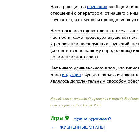
Наша
реакция
на
внушение
вообще
и
гипн
отношений
с
оператором
,
от
нашего
с
ним
внушается
,
и
от
манеры
проведения
внуш
Некоторые
исследователи
пытались
выяви
частности
,
сама
процедура
внушения
явля
и
реализации
последующих
внушений
,
не
(
соответственно
нашему
определению
)
ил
понимании
этого
слова
.
Нет
ничего
удивительного
в
том
,
что
гипно
когда
индукция
осуществлялась
исключите
являлось
дополнительным
способом
обес
Новый
гипноз:
глоссарий
,
принципы
и
метод
.
Введени
психотерапии
.
Жан
Годэн
.
2003
.
Игры ⚽
Нужна курсовая?
ЖИЗНЕННЫЕ ЭТАПЫ