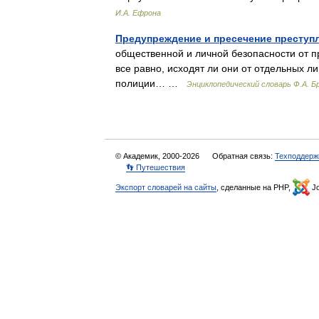
И.А. Ефрона
Предупреждение и пресечение преступ
общественной и личной безопасности от п
все равно, исходят ли они от отдельных л
полиции… …
Энциклопедический словарь Ф.А. Бр
© Академик, 2000-2026
Обратная связь:
Техподдерж
👣 Путешествия
Экспорт словарей на сайты
, сделанные на PHP,
Jo