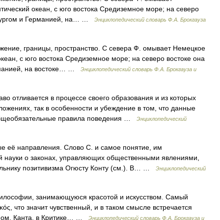
тический океан, с юго востока Средиземное море; на северо
мбургом и Германией, на… …
Энциклопедический словарь Ф.А. Брокгауза
ожение, границы, пространство. С севера Ф. омывает Немецкое
кеан, с юго востока Средиземное море; на северо востоке она
рманией, на востоке… …
Энциклопедический словарь Ф.А. Брокгауза и
во отливается в процессе своего образования и из которых
ожениях, так в особенности и убеждение в том, что данные
общеобязательные правила поведения …
Энциклопедический
е её направления. Слово С. и самое понятие, им
ой науки о законах, управляющих общественными явлениями,
льнику позитивизма Огюсту Конту (см.). В… …
Энциклопедический
илософии, занимающуюся красотой и искусством. Самый
ικός, что значит чувственный, и в таком смысле встречается
сном, Канта, в Критике… …
Энциклопедический словарь Ф.А. Брокгауза и