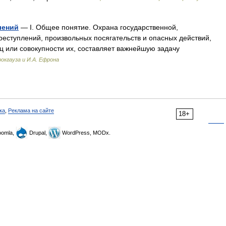
лений
— I. Общее понятие. Охрана государственной,
реступлений, произвольных посягательств и опасных действий,
иц или совокупности их, составляет важнейшую задачу
окгауза и И.А. Ефрона
ка
,
Реклама на сайте
18+
omla,
Drupal,
WordPress, MODx.