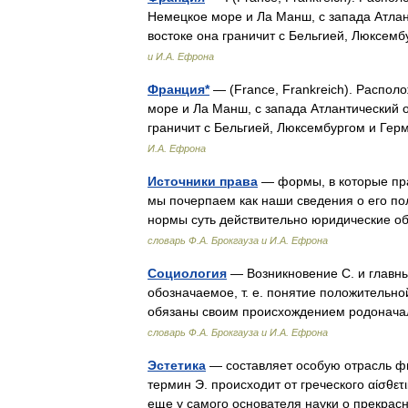
Немецкое море и Ла Манш, с запада Атлан
востоке она граничит с Бельгией, Люксе
и И.А. Ефрона
Франция*
— (France, Frankreich). Распол
море и Ла Манш, с запада Атлантический о
граничит с Бельгией, Люксембургом и Ге
И.А. Ефрона
Источники права
— формы, в которые пра
мы почерпаем как наши сведения о его пол
нормы суть действительно юридические 
словарь Ф.А. Брокгауза и И.А. Ефрона
Социология
— Возникновение С. и главны
обозначаемое, т. е. понятие положительн
обязаны своим происхождением родонача
словарь Ф.А. Брокгауза и И.А. Ефрона
Эстетика
— составляет особую отрасль ф
термин Э. происходит от греческого αίσθετ
еще у самого основателя науки о прекра