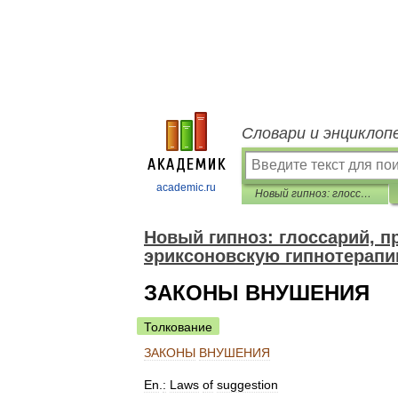
Словари и энциклоп
academic.ru
Новый гипноз: глоссарий, принципы и метод. Введение в эриксоновскую гипнотерапию
Новый гипноз: глоссарий, п
эриксоновскую гипнотерап
ЗАКОНЫ ВНУШЕНИЯ
Толкование
ЗАКОНЫ
ВНУШЕНИЯ
En
.
:
Laws
of
suggestion