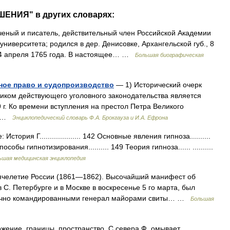
ШЕНИЯ" в других словарях:
еный и писатель, действительный член Российской Академии
ниверситета; родился в дер. Денисовке, Архангельской губ., 8
ге 4 апреля 1765 года. В настоящее… …
Большая биографическая
вное право и судопроизводство
— 1) Исторический очерк
ником действующего уголовного законодательства является
г. Ко времени вступления на престол Петра Великого
.… …
Энциклопедический словарь Ф.А. Брокгауза и И.А. Ефрона
ия Г.................... 142 Основные явления гипноза..........
собы гипнотизирования.......... 149 Теория гипноза...... ..........
ьшая медицинская энциклопедия
сячелетие России (1861—1862). Высочайший манифест об
С. Петербурге и в Москве в воскресенье 5 го марта, был
арочно командированными генерал майорами свиты… …
Большая
ложение, границы, пространство. С севера Ф. омывает