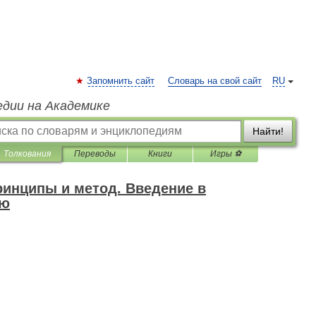
Запомнить сайт
Словарь на свой сайт
RU
едии на Академике
Найти!
Толкования
Переводы
Книги
Игры ⚽
ринципы и метод. Введение в
ию